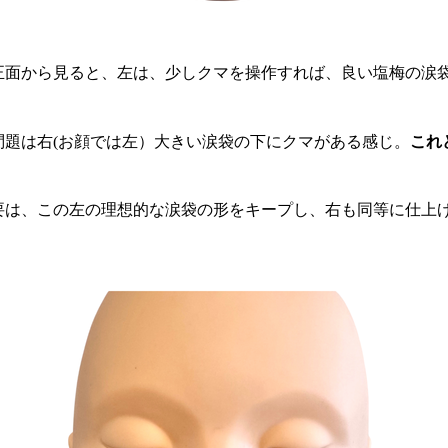
正面から見ると、左は、少しクマを操作すれば、良い塩梅の涙
問題は右(お顔では左）大きい涙袋の下にクマがある感じ。
これ
要は、この左の理想的な涙袋の形をキープし、右も同等に仕上