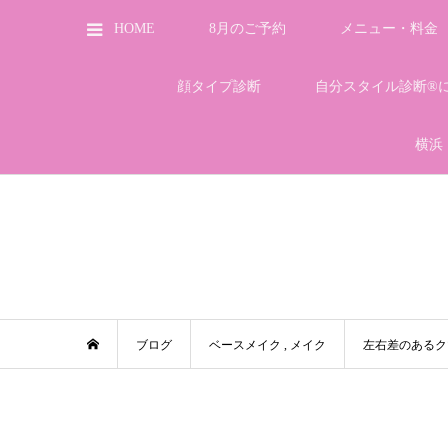
HOME
8月のご予約
メニュー・料金
顔タイプ診断
自分スタイル診断®
横浜
ブログ
ベースメイク
,
メイク
左右差のあるク