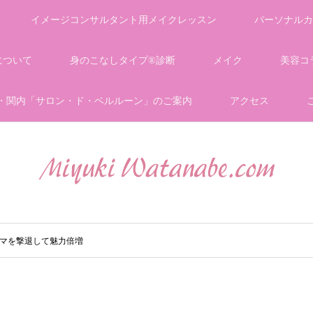
イメージコンサルタント用メイクレッスン
パーソナルカ
について
身のこなしタイプ®診断
メイク
美容コ
・関内「サロン・ド・ベルルーン」のご案内
アクセス
マを撃退して魅力倍増