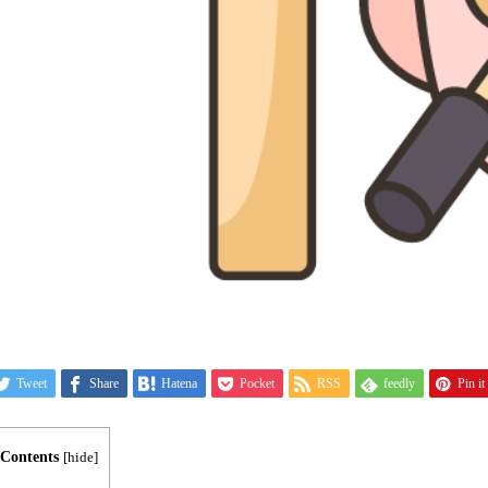
Tweet
Share
Hatena
Pocket
RSS
feedly
Pin it
Contents
[
hide
]