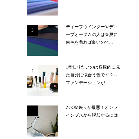
ディープウインターやディ
3
ープオータムの人は春夏に
何色を着れば良いので...
1番知りたいのは客観的に見
4
た自分に似合う色です２～
ファンデーションが...
ZOOM映りが最悪！オンラ
5
インブスから脱却するには