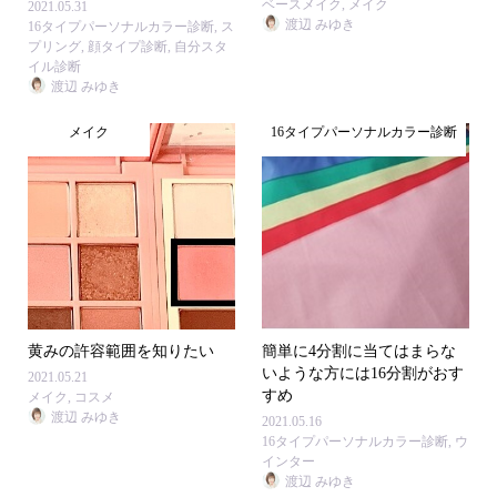
ベースメイク
,
メイク
2021.05.31
渡辺 みゆき
16タイプパーソナルカラー診断
,
ス
プリング
,
顔タイプ診断
,
自分スタ
イル診断
渡辺 みゆき
メイク
16タイプパーソナルカラー診断
黄みの許容範囲を知りたい
簡単に4分割に当てはまらな
いような方には16分割がおす
2021.05.21
すめ
メイク
,
コスメ
渡辺 みゆき
2021.05.16
16タイプパーソナルカラー診断
,
ウ
インター
渡辺 みゆき