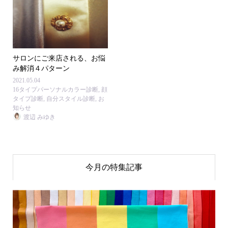
サロンにご来店される、お悩
み解消４パターン
2021.05.04
16タイプパーソナルカラー診断
,
顔
タイプ診断
,
自分スタイル診断
,
お
知らせ
渡辺 みゆき
今月の特集記事