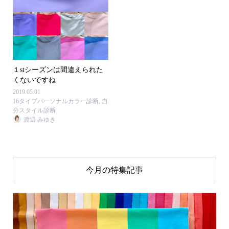
１stシーズンは間違えられた
くないですね
2019.05.01
16タイプパーソナルカラー診断
,
自
分スタイル診断
渡辺 みゆき
今月の特集記事