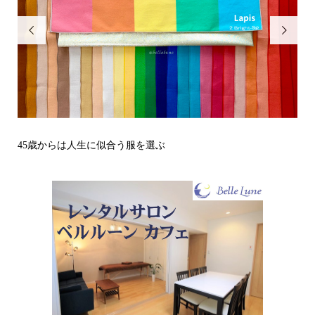


その立場で信頼される見た目にするには？〜予告編〜
戒