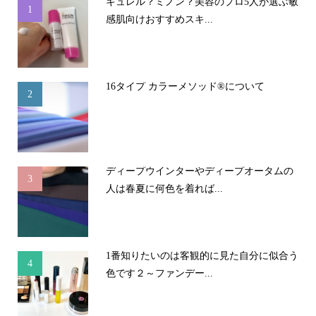
キュレル？ミノン？美容のプロ5人が選ぶ敏
1
感肌向けおすすめスキ...
16タイプ カラーメソッド®について
2
ディープウインターやディープオータムの
3
人は春夏に何色を着れば...
1番知りたいのは客観的に見た自分に似合う
4
色です２～ファンデー...