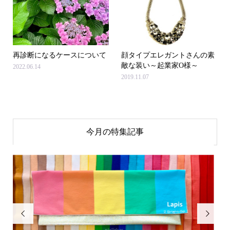
再診断になるケースについて
顔タイプエレガントさんの素
敵な装い～起業家O様～
2022.06.14
2019.11.07
今月の特集記事

