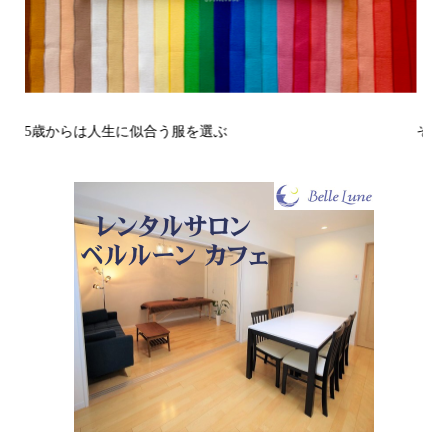
その立場で信頼される見た目にするには？〜予告編〜
戒