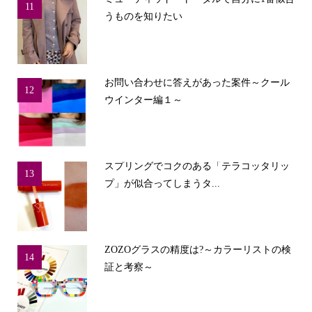
11
うものを知りたい
お問い合わせに答えがあった案件～クール
12
ウインター編１～
スプリングでコクのある「テラコッタリッ
13
プ」が似合ってしまうタ...
ZOZOグラスの精度は?～カラーリストの検
14
証と考察～