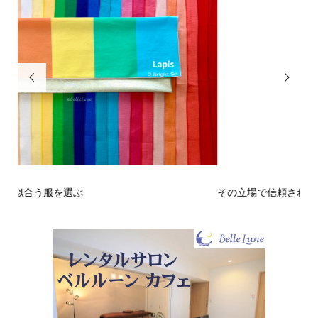


その立場で信頼される見た目にするには？〜予告編〜
戒