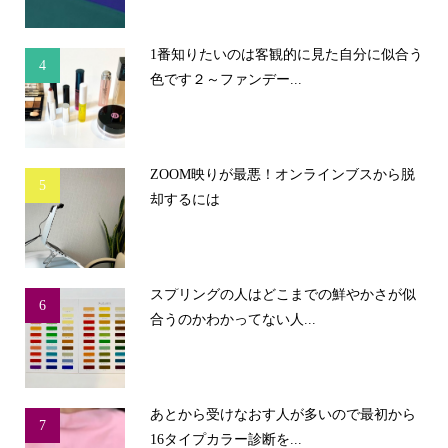
1番知りたいのは客観的に見た自分に似合う
4
色です２～ファンデー...
ZOOM映りが最悪！オンラインブスから脱
5
却するには
スプリングの人はどこまでの鮮やかさが似
6
合うのかわかってない人...
あとから受けなおす人が多いので最初から
7
16タイプカラー診断を...