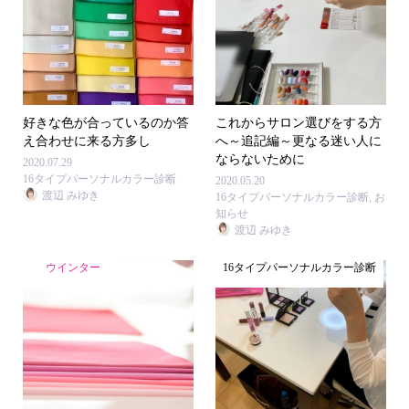
好きな色が合っているのか答
これからサロン選びをする方
え合わせに来る方多し
へ～追記編～更なる迷い人に
ならないために
2020.07.29
16タイプパーソナルカラー診断
2020.05.20
渡辺 みゆき
16タイプパーソナルカラー診断
,
お
知らせ
渡辺 みゆき
ウインター
16タイプパーソナルカラー診断