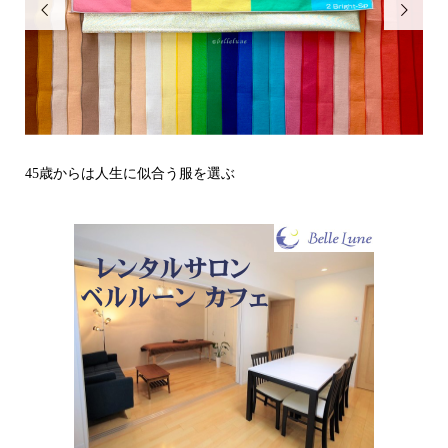


その立場で信頼される見た目にするには？〜予告編〜
戒