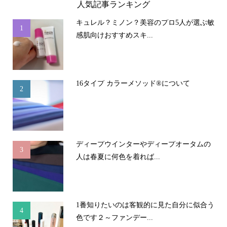
人気記事ランキング
キュレル？ミノン？美容のプロ5人が選ぶ敏
1
感肌向けおすすめスキ...
16タイプ カラーメソッド®について
2
ディープウインターやディープオータムの
3
人は春夏に何色を着れば...
1番知りたいのは客観的に見た自分に似合う
4
色です２～ファンデー...