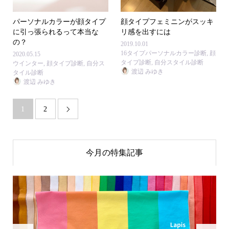
パーソナルカラーが顔タイプ
顔タイプフェミニンがスッキ
に引っ張られるって本当な
リ感を出すには
の？
2019.10.01
16タイプパーソナルカラー診断
,
顔
2020.05.15
タイプ診断
,
自分スタイル診断
ウインター
,
顔タイプ診断
,
自分ス
渡辺 みゆき
タイル診断
渡辺 みゆき
1
2

今月の特集記事