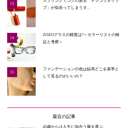
スプリングでコクのある「テラコッタリッ
13
プ」が似合ってしまうタ...
ZOZOグラスの精度は?～カラーリストの検
14
証と考察～
ファンデーションの色は結局どこを基準と
15
して見るのがいいの？
最近の記事
45歳からは人生に似合う服を選ぶ