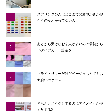
スプリングの人はどこまでの鮮やかさが似
6
合うのかわかってない人...
あとから受けなおす人が多いので最初から
7
16タイプカラー診断を...
ブライトサマーだけどベージュもとてもお
8
似合いのケース
きちんとメイクしてるのにアイメイクが薄
9
く見える2