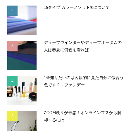
16タイプ カラーメソッド®について
2
ディープウインターやディープオータムの
3
人は春夏に何色を着れば...
1番知りたいのは客観的に見た自分に似合う
4
色です２～ファンデー...
ZOOM映りが最悪！オンラインブスから脱
5
却するには