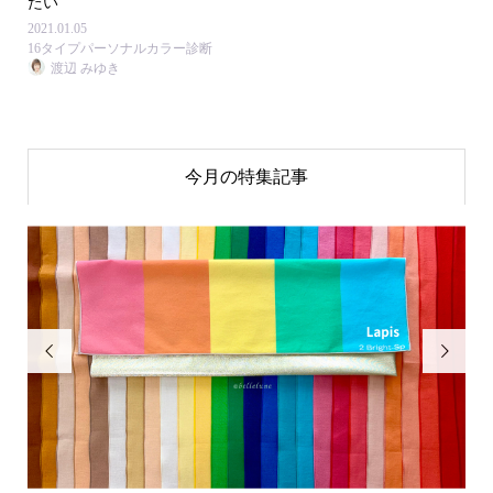
たい
2021.01.05
16タイプパーソナルカラー診断
渡辺 みゆき
今月の特集記事

