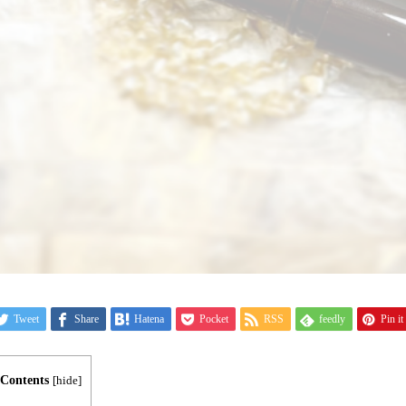
Tweet
Share
Hatena
Pocket
RSS
feedly
Pin it
Contents
[
hide
]