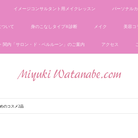
イメージコンサルタント用メイクレッスン
パーソナルカ
について
身のこなしタイプ®診断
メイク
美容コ
・関内「サロン・ド・ベルルーン」のご案内
アクセス
めのコスメ2品