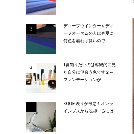
ディープウインターやディ
3
ープオータムの人は春夏に
何色を着れば良いので...
1番知りたいのは客観的に見
4
た自分に似合う色です２～
ファンデーションが...
ZOOM映りが最悪！オンラ
5
インブスから脱却するには