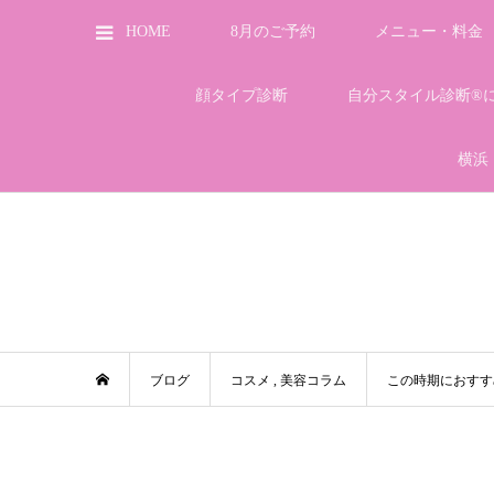
HOME
8月のご予約
メニュー・料金
顔タイプ診断
自分スタイル診断®
横浜
ブログ
コスメ
,
美容コラム
この時期におすす