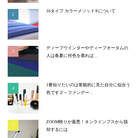
16タイプ カラーメソッド®について
2
ディープウインターやディープオータムの
3
人は春夏に何色を着れば...
1番知りたいのは客観的に見た自分に似合う
4
色です２～ファンデー...
ZOOM映りが最悪！オンラインブスから脱
5
却するには