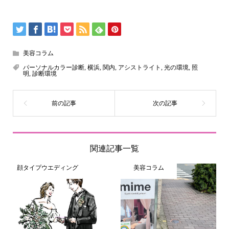
美容コラム
パーソナルカラー診断
,
横浜
,
関内
,
アシストライト
,
光の環境
,
照
明
,
診断環境
関連記事一覧
顔タイプウエディング
美容コラム