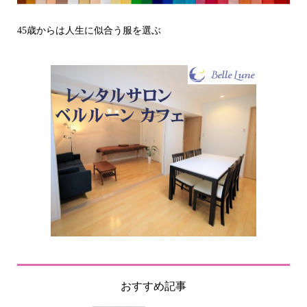
その立場で信頼される見た目にするには？〜予告編〜
戒
おすすめ記事