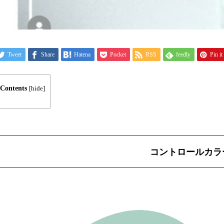
Tweet
Share
Hatena
Pocket
RSS
feedly
Pin it
Contents
[
hide
]
コントロールカラ