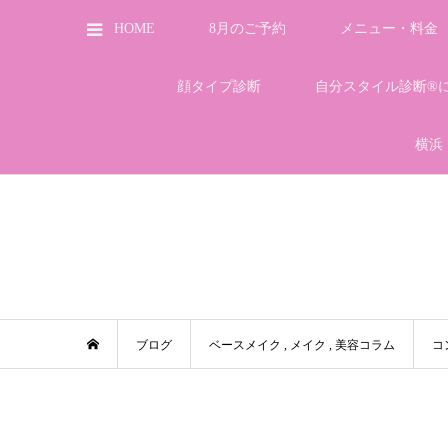
HOME
8月のご予約
メニュー・料金
顔タイプ診断
自分スタイル診断®
横浜
ブログ
ベースメイク
,
メイク
,
美容コラム
コ