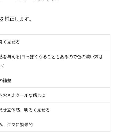
どを補正します。
良く見せる
感を与える(白っぽくなることもあるので色の濃い方は
い）
の補整
をおさえクールな感じに
見せ立体感、明るく見せる
み、クマに効果的