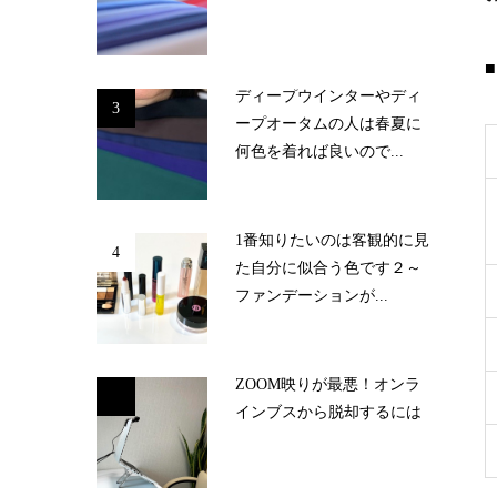
ディープウインターやディ
3
ープオータムの人は春夏に
何色を着れば良いので...
1番知りたいのは客観的に見
4
た自分に似合う色です２～
ファンデーションが...
ZOOM映りが最悪！オンラ
5
インブスから脱却するには