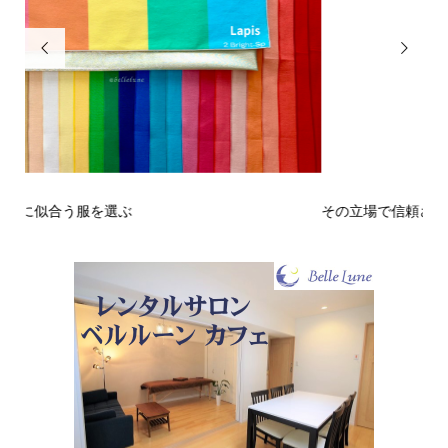


その立場で信頼される見た目にするには？〜予告編〜
戒