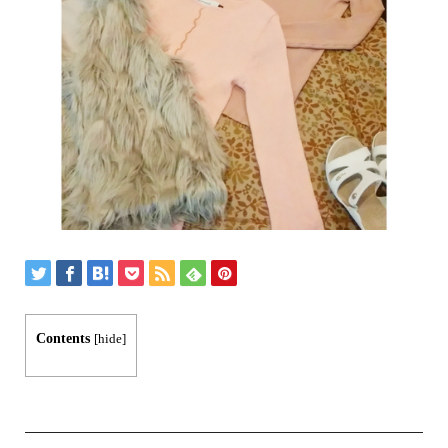
Contents
[
hide
]