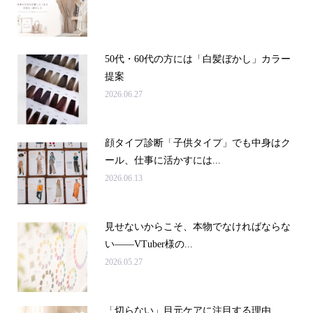
50代・60代の方には「白髪ぼかし」カラー
提案
2026.06.27
顔タイプ診断「子供タイプ」でも中身はク
ール、仕事に活かすには...
2026.06.13
見せないからこそ、本物でなければならな
い――VTuber様の...
2026.05.27
申込み・問合せ
アクセス
「切らない」目元ケアに注目する理由