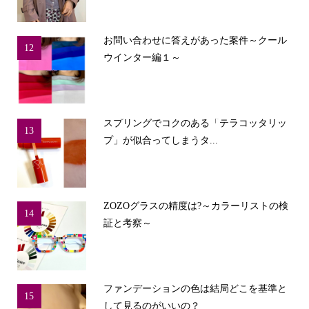
お問い合わせに答えがあった案件～クール
12
ウインター編１～
スプリングでコクのある「テラコッタリッ
13
プ」が似合ってしまうタ...
ZOZOグラスの精度は?～カラーリストの検
14
証と考察～
ファンデーションの色は結局どこを基準と
15
して見るのがいいの？