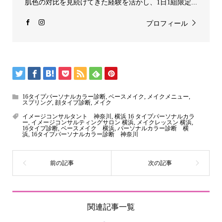
肌色の対比を見続けてきた経験を活かし、1日1組限定...
プロフィール
16タイプパーソナルカラー診断
,
ベースメイク
,
メイクメニュー
,
スプリング
,
顔タイプ診断
,
メイク
イメージコンサルタント 神奈川
,
横浜 16 タイプパーソナルカラ
ー
,
イメージコンサルティングサロン 横浜
,
メイクレッスン 横浜
,
16タイプ診断
,
ベースメイク 横浜
,
パーソナルカラー診断 横
浜
,
16タイプパーソナルカラー診断 神奈川
関連記事一覧