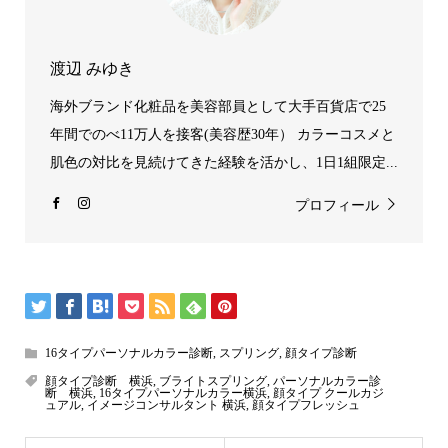
渡辺 みゆき
海外ブランド化粧品を美容部員として大手百貨店で25
年間でのべ11万人を接客(美容歴30年） カラーコスメと
肌色の対比を見続けてきた経験を活かし、1日1組限定...
プロフィール
16タイプパーソナルカラー診断
,
スプリング
,
顔タイプ診断
顔タイプ診断 横浜
,
ブライトスプリング
,
パーソナルカラー診
断 横浜
,
16タイプパーソナルカラー横浜
,
顔タイプ クールカジ
ュアル
,
イメージコンサルタント 横浜
,
顔タイプフレッシュ