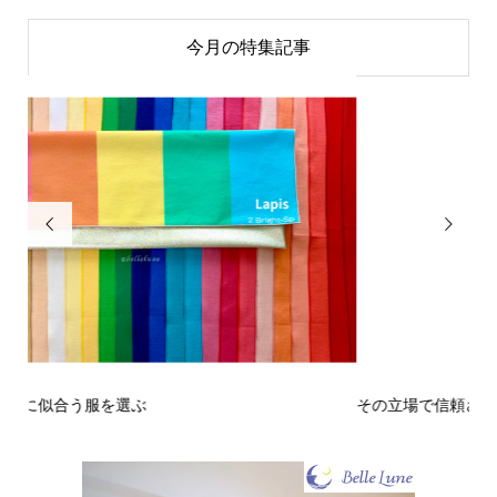
今月の特集記事


その立場で信頼される見た目にするには？〜予告編〜
戒