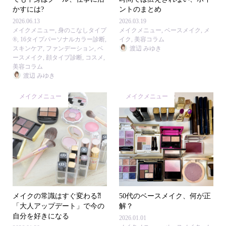
かすには?
ントのまとめ
2026.06.13
2026.03.19
メイクメニュー
,
身のこなしタイプ
メイクメニュー
,
ベースメイク
,
メ
®
,
16タイプパーソナルカラー診断
,
イク
,
美容コラム
スキンケア
,
ファンデーション
,
ベ
渡辺 みゆき
ースメイク
,
顔タイプ診断
,
コスメ
,
美容コラム
渡辺 みゆき
メイクメニュー
メイクメニュー
メイクの常識はすぐ変わる⁈
50代のベースメイク、何が正
「大人アップデート」で今の
解？
自分を好きになる
2026.01.01