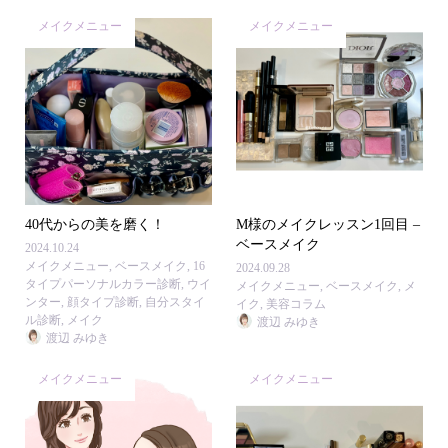
メイクメニュー
メイクメニュー
40代からの美を磨く！
M様のメイクレッスン1回目 –
ベースメイク
2024.10.24
メイクメニュー
,
ベースメイク
,
16
2024.09.28
タイプパーソナルカラー診断
,
ウイ
メイクメニュー
,
ベースメイク
,
メ
ンター
,
顔タイプ診断
,
自分スタイ
イク
,
美容コラム
ル診断
,
メイク
渡辺 みゆき
渡辺 みゆき
メイクメニュー
メイクメニュー