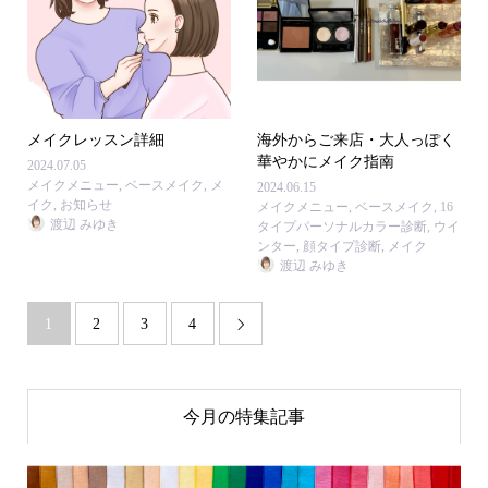
メイクレッスン詳細
海外からご来店・大人っぽく
華やかにメイク指南
2024.07.05
メイクメニュー
,
ベースメイク
,
メ
2024.06.15
イク
,
お知らせ
メイクメニュー
,
ベースメイク
,
16
渡辺 みゆき
タイプパーソナルカラー診断
,
ウイ
ンター
,
顔タイプ診断
,
メイク
渡辺 みゆき
1
2
3
4

今月の特集記事