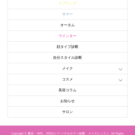
スプリング
サマー
オータム
ウインター
顔タイプ診断
自分スタイル診断
メイク
コスメ
美容コラム
お知らせ
サロン
Copyright ©
横浜・40代、50代のパーソナルカラー診断、メイクレッスン. All Rights