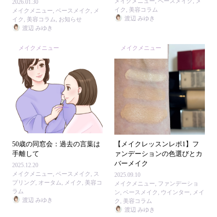
メイクメニュー
,
ベースメイク
,
メ
2026.01.30
イク
,
美容コラム
メイクメニュー
,
ベースメイク
,
メ
渡辺 みゆき
イク
,
美容コラム
,
お知らせ
渡辺 みゆき
メイクメニュー
メイクメニュー
50歳の同窓会：過去の言葉は
【メイクレッスンレポ1】フ
手離して
ァンデーションの色選びとカ
バーメイク
2025.12.20
メイクメニュー
,
ベースメイク
,
ス
2025.09.10
プリング
,
オータム
,
メイク
,
美容コ
メイクメニュー
,
ファンデーショ
ラム
ン
,
ベースメイク
,
ウインター
,
メイ
渡辺 みゆき
ク
,
美容コラム
渡辺 みゆき