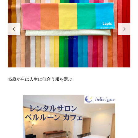


その立場で信頼される見た目にするには？〜予告編〜
戒