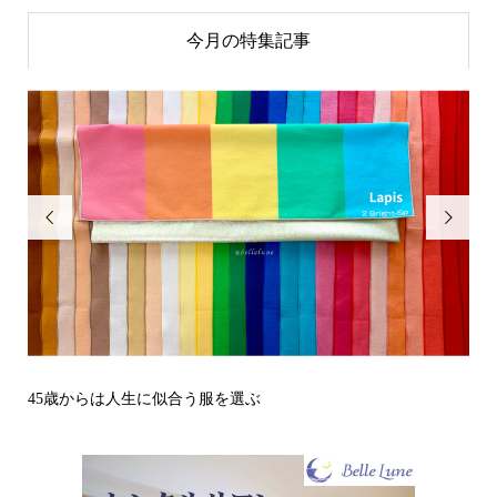
今月の特集記事


その立場で信頼される見た目にするには？〜予告編〜
戒