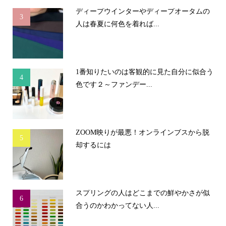
ディープウインターやディープオータムの
3
人は春夏に何色を着れば...
1番知りたいのは客観的に見た自分に似合う
4
色です２～ファンデー...
ZOOM映りが最悪！オンラインブスから脱
5
却するには
スプリングの人はどこまでの鮮やかさが似
6
合うのかわかってない人...