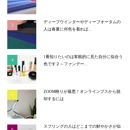
ディープウインターやディープオータムの
3
人は春夏に何色を着れば...
1番知りたいのは客観的に見た自分に似合う
4
色です２～ファンデー...
ZOOM映りが最悪！オンラインブスから脱
5
却するには
スプリングの人はどこまでの鮮やかさが似
6