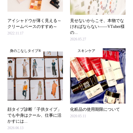
アイシャドウが薄く見える～
見せないからこそ、本物でな
クリームベースのすすめ～
ければならない――VTuber様
の...
2022.11.17
2026.05.27
身のこなしタイプ®
スキンケア
顔タイプ診断「子供タイプ」
化粧品の使用期限について
でも中身はクール、仕事に活
2020.05.11
かすには...
2026.06.13