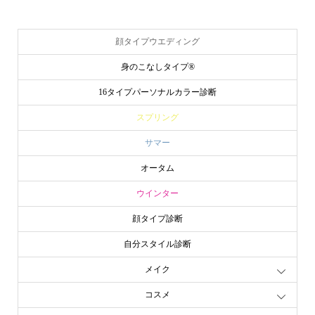
顔タイプウエディング
身のこなしタイプ®
16タイプパーソナルカラー診断
スプリング
サマー
オータム
ウインター
顔タイプ診断
自分スタイル診断
メイク
コスメ
申込み・問合せ
アクセス