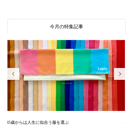
今月の特集記事


その立場で信頼される見た目にするには？〜予告編〜
戒