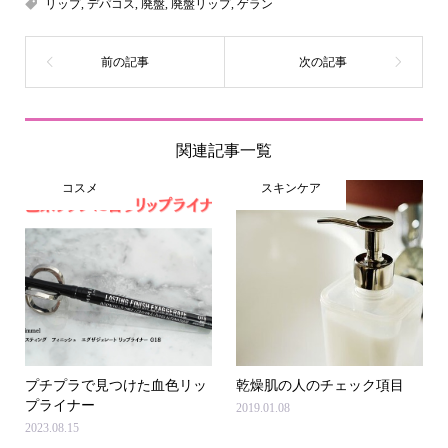
リップ
,
デパコス
,
廃盤
,
廃盤リップ
,
ゲラン
関連記事一覧
コスメ
スキンケア
プチプラで見つけた血色リッ
乾燥肌の人のチェック項目
プライナー
2019.01.08
2023.08.15