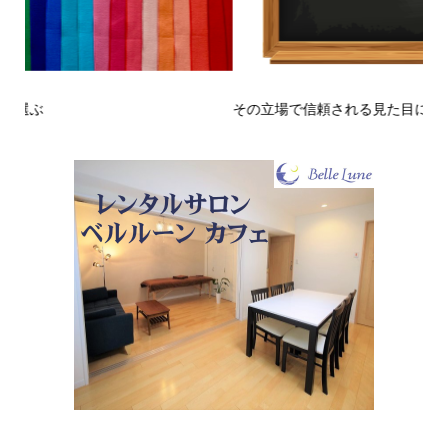
その立場で信頼される見た目にするには？〜予告編〜
戒