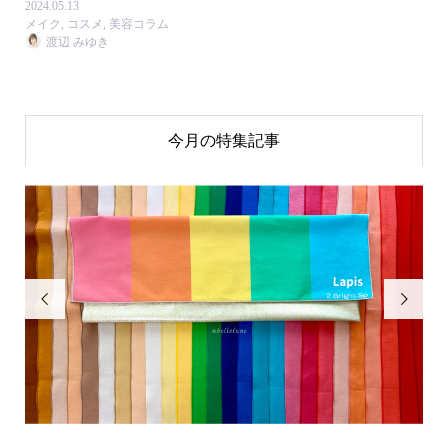
2024.05.13
メイク
,
コスメ
,
美容コラム
渡辺 みゆき
今月の特集記事

