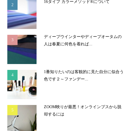
16タイプ カラーメソッド®について
2
ディープウインターやディープオータムの
3
人は春夏に何色を着れば...
1番知りたいのは客観的に見た自分に似合う
4
色です２～ファンデー...
ZOOM映りが最悪！オンラインブスから脱
5
却するには