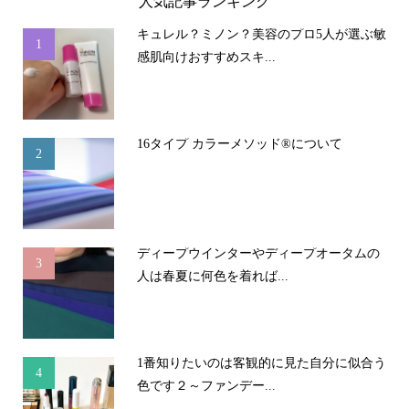
人気記事ランキング
キュレル？ミノン？美容のプロ5人が選ぶ敏
1
感肌向けおすすめスキ...
16タイプ カラーメソッド®について
2
ディープウインターやディープオータムの
3
人は春夏に何色を着れば...
1番知りたいのは客観的に見た自分に似合う
4
色です２～ファンデー...