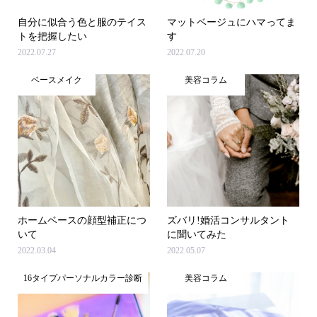
自分に似合う色と服のテイス
マットベージュにハマってま
トを把握したい
す
2022.07.27
2022.07.20
ベースメイク
美容コラム
ホームベースの顔型補正につ
ズバリ!婚活コンサルタント
いて
に聞いてみた
2022.03.04
2022.05.07
16タイプパーソナルカラー診断
美容コラム