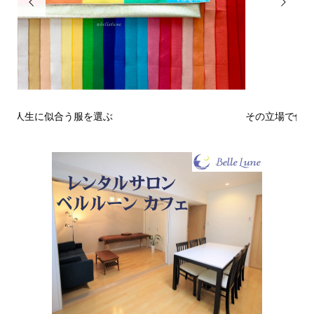


その立場で信頼される見た目にするには？〜予告編〜
戒