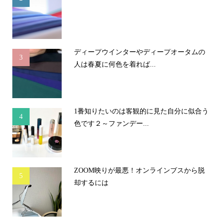
ディープウインターやディープオータムの
3
人は春夏に何色を着れば...
1番知りたいのは客観的に見た自分に似合う
4
色です２～ファンデー...
ZOOM映りが最悪！オンラインブスから脱
5
却するには