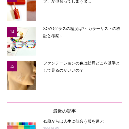
プ」が似合ってしまうタ...
ZOZOグラスの精度は?～カラーリストの検
14
証と考察～
ファンデーションの色は結局どこを基準と
15
して見るのがいいの？
最近の記事
45歳からは人生に似合う服を選ぶ
2026.08.05