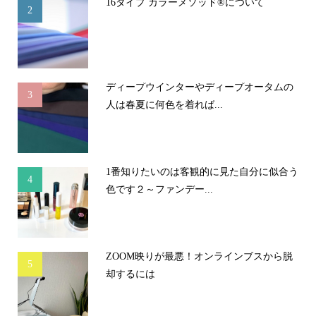
16タイプ カラーメソッド®について
2
ディープウインターやディープオータムの
3
人は春夏に何色を着れば...
1番知りたいのは客観的に見た自分に似合う
4
色です２～ファンデー...
ZOOM映りが最悪！オンラインブスから脱
5
却するには