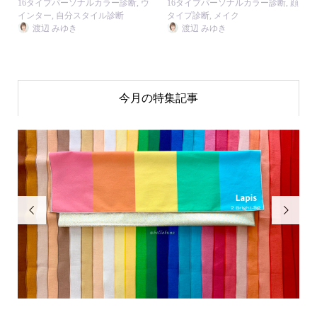
16タイプパーソナルカラー診断
,
ウ
16タイプパーソナルカラー診断
,
顔
インター
,
自分スタイル診断
タイプ診断
,
メイク
渡辺 みゆき
渡辺 みゆき
今月の特集記事

