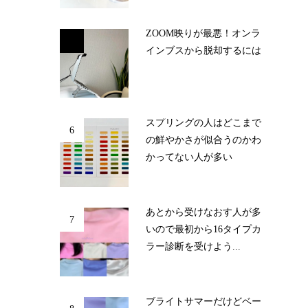
ZOOM映りが最悪！オンラ
5
インブスから脱却するには
スプリングの人はどこまで
6
の鮮やかさが似合うのかわ
かってない人が多い
あとから受けなおす人が多
7
いので最初から16タイプカ
ラー診断を受けよう...
ブライトサマーだけどベー