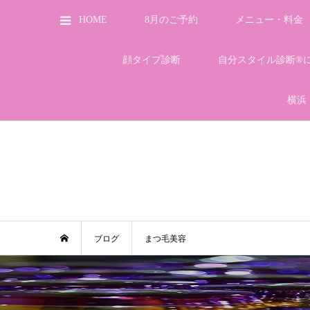
HOME
8月のご予約
メニュー・料金
顔タイプ診断
自分スタイル診断®
横浜
ブログ
まつ毛美容