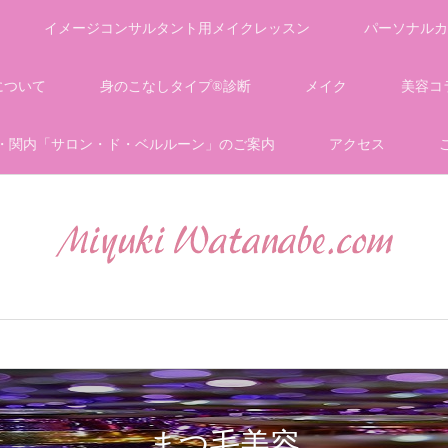
イメージコンサルタント用メイクレッスン
パーソナルカ
について
身のこなしタイプ®診断
メイク
美容コ
・関内「サロン・ド・ベルルーン」のご案内
アクセス
まつ毛美容