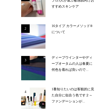
プロ5人が選ぶ敏感肌向けお
すすめスキンケア
16タイプ カラーメソッド®
2
について
ディープウインターやディ
3
ープオータムの人は春夏に
何色を着れば良いので...
1番知りたいのは客観的に見
4
た自分に似合う色です２～
ファンデーションが...