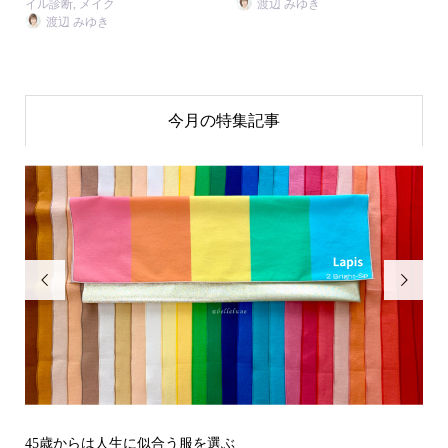
イル診断
,
メイク
渡辺 みゆき
渡辺 みゆき
今月の特集記事


その立場で信頼される見た目にするには？〜予