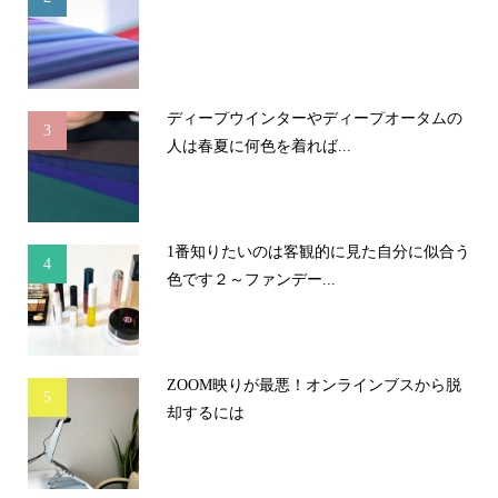
ディープウインターやディープオータムの
3
人は春夏に何色を着れば...
1番知りたいのは客観的に見た自分に似合う
4
色です２～ファンデー...
ZOOM映りが最悪！オンラインブスから脱
5
却するには