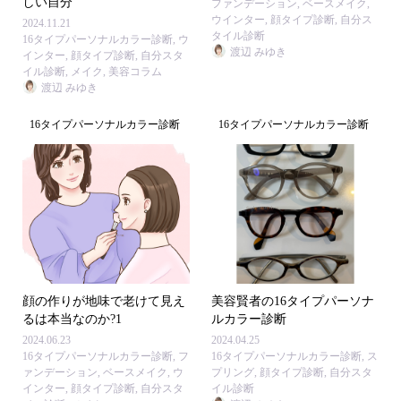
しい自分
ファンデーション
,
ベースメイク
,
ウインター
,
顔タイプ診断
,
自分ス
2024.11.21
タイル診断
16タイプパーソナルカラー診断
,
ウ
渡辺 みゆき
インター
,
顔タイプ診断
,
自分スタ
イル診断
,
メイク
,
美容コラム
渡辺 みゆき
16タイプパーソナルカラー診断
16タイプパーソナルカラー診断
顔の作りが地味で老けて見え
美容賢者の16タイプパーソナ
るは本当なのか?1
ルカラー診断
2024.06.23
2024.04.25
16タイプパーソナルカラー診断
,
フ
16タイプパーソナルカラー診断
,
ス
ァンデーション
,
ベースメイク
,
ウ
プリング
,
顔タイプ診断
,
自分スタ
インター
,
顔タイプ診断
,
自分スタ
イル診断