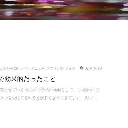
ルカラー診断
,
メイクメニュー
,
スプリング
,
メイク
渡辺 みゆき
で効果的だったこと
存させていく 最近のご予約の傾向として、ご紹介や1度
ンを受けてくれる方が多くなってきてます。 8月に...