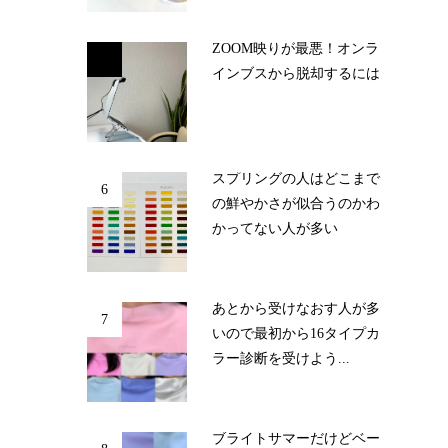
ZOOM映りが最悪！オンラ
5
インブスから脱却するには
スプリングの人はどこまで
6
の鮮やかさが似合うのかわ
かってない人が多い
あとから受けなおす人が多
7
いので最初から16タイプカ
ラー診断を受けよう...
ブライトサマーだけどベー