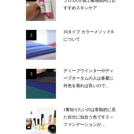
プロ5人が選ぶ敏感肌向けお
すすめスキンケア
16タイプ カラーメソッド®
2
について
ディープウインターやディ
3
ープオータムの人は春夏に
何色を着れば良いので...
1番知りたいのは客観的に見
4
た自分に似合う色です２～
ファンデーションが...