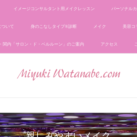
イメージコンサルタント用メイクレッスン
パーソナルカ
について
身のこなしタイプ®診断
メイク
美容コ
・関内「サロン・ド・ベルルーン」のご案内
アクセス
親しみやすいメイク