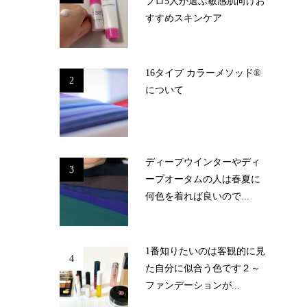
プロ5人が選ぶ敏感肌向けお
すすめスキンケア
16タイプ カラーメソッド®
2
について
ディープウインターやディ
3
ープオータムの人は春夏に
何色を着れば良いので...
1番知りたいのは客観的に見
4
た自分に似合う色です２～
ファンデーションが...