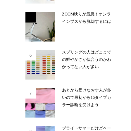
ZOOM映りが最悪！オンラ
5
インブスから脱却するには
スプリングの人はどこまで
6
の鮮やかさが似合うのかわ
かってない人が多い
あとから受けなおす人が多
7
いので最初から16タイプカ
ラー診断を受けよう...
ブライトサマーだけどベー