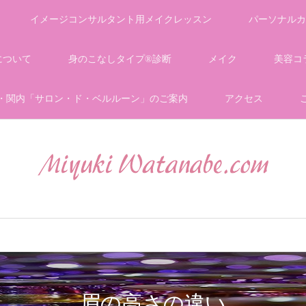
イメージコンサルタント用メイクレッスン
パーソナルカ
について
身のこなしタイプ®診断
メイク
美容コ
・関内「サロン・ド・ベルルーン」のご案内
アクセス
眉の高さの違い