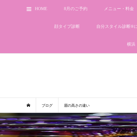
HOME
8月のご予約
メニュー・料金
顔タイプ診断
自分スタイル診断®
横浜
ブログ
眉の高さの違い