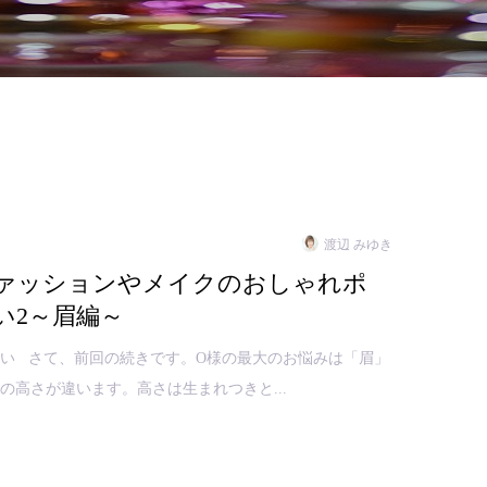
渡辺 みゆき
ァッションやメイクのおしゃれポ
い2～眉編～
い さて、前回の続きです。O様の最大のお悩みは「眉」
の高さが違います。高さは生まれつきと...