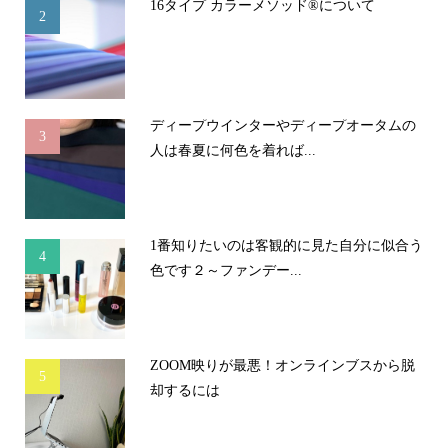
16タイプ カラーメソッド®について
2
ディープウインターやディープオータムの
3
人は春夏に何色を着れば...
1番知りたいのは客観的に見た自分に似合う
4
色です２～ファンデー...
ZOOM映りが最悪！オンラインブスから脱
5
却するには