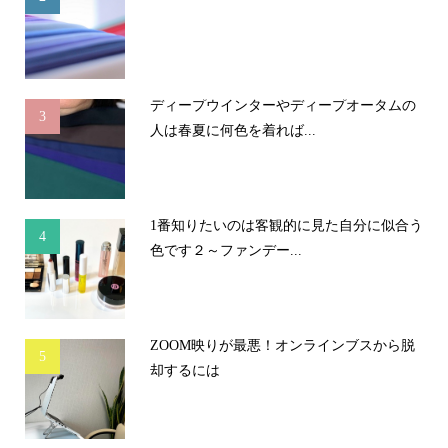
ディープウインターやディープオータムの
3
人は春夏に何色を着れば...
1番知りたいのは客観的に見た自分に似合う
4
色です２～ファンデー...
ZOOM映りが最悪！オンラインブスから脱
5
却するには