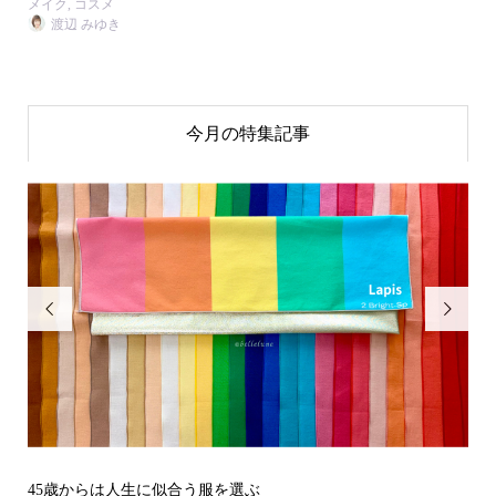
メイク
,
コスメ
渡辺 みゆき
今月の特集記事


その立場で信頼される見た目にするには？〜予告編〜