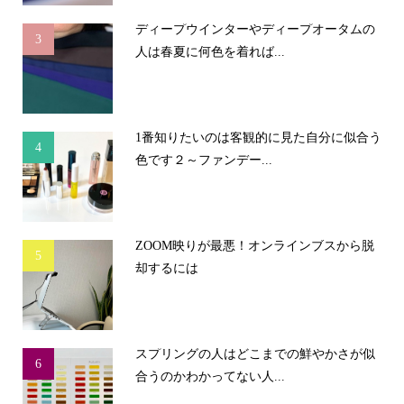
ディープウインターやディープオータムの
3
人は春夏に何色を着れば...
1番知りたいのは客観的に見た自分に似合う
4
色です２～ファンデー...
ZOOM映りが最悪！オンラインブスから脱
5
却するには
スプリングの人はどこまでの鮮やかさが似
6
合うのかわかってない人...