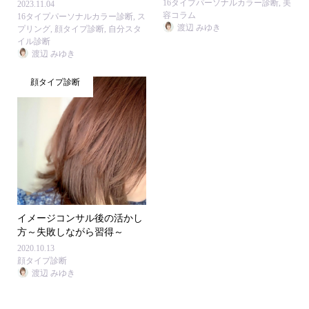
16タイプパーソナルカラー診断
,
美
2023.11.04
容コラム
16タイプパーソナルカラー診断
,
ス
渡辺 みゆき
プリング
,
顔タイプ診断
,
自分スタ
イル診断
渡辺 みゆき
顔タイプ診断
イメージコンサル後の活かし
方～失敗しながら習得～
2020.10.13
顔タイプ診断
渡辺 みゆき