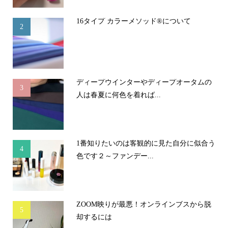
16タイプ カラーメソッド®について
2
ディープウインターやディープオータムの
3
人は春夏に何色を着れば...
1番知りたいのは客観的に見た自分に似合う
4
色です２～ファンデー...
ZOOM映りが最悪！オンラインブスから脱
5
却するには