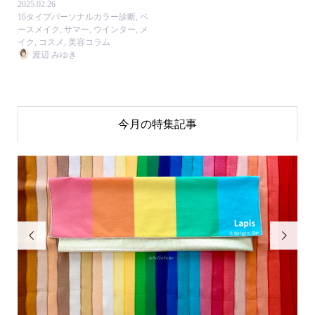
2025.02.26
16タイプパーソナルカラー診断
,
ベ
ースメイク
,
サマー
,
ウインター
,
メ
イク
,
コスメ
,
美容コラム
渡辺 みゆき
今月の特集記事

