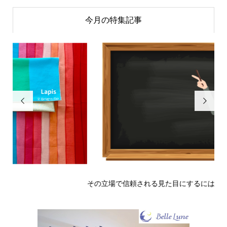
今月の特集記事


その立場で信頼される見た目にするには？〜予告編〜
戒