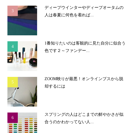
ディープウインターやディープオータムの
3
人は春夏に何色を着れば...
1番知りたいのは客観的に見た自分に似合う
4
色です２～ファンデー...
ZOOM映りが最悪！オンラインブスから脱
5
却するには
スプリングの人はどこまでの鮮やかさが似
6
合うのかわかってない人...