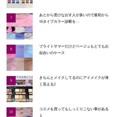
あとから受けなおす人が多いので最初から
7
16タイプカラー診断を...
ブライトサマーだけどベージュもとてもお
8
似合いのケース
きちんとメイクしてるのにアイメイクが薄
9
く見える2
コスメを買ってもしっくりこない事がある
10
１