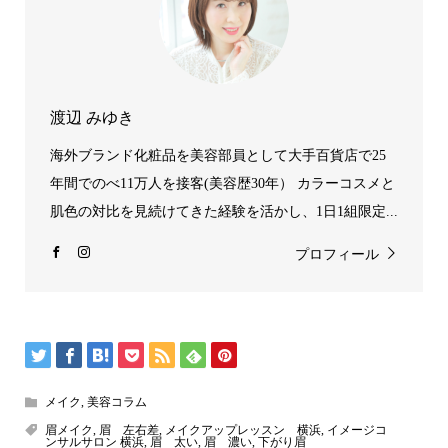
渡辺 みゆき
海外ブランド化粧品を美容部員として大手百貨店で25
年間でのべ11万人を接客(美容歴30年） カラーコスメと
肌色の対比を見続けてきた経験を活かし、1日1組限定...
プロフィール
メイク
,
美容コラム
眉メイク
,
眉 左右差
,
メイクアップレッスン 横浜
,
イメージコ
ンサルサロン 横浜
,
眉 太い
,
眉 濃い
,
下がり眉