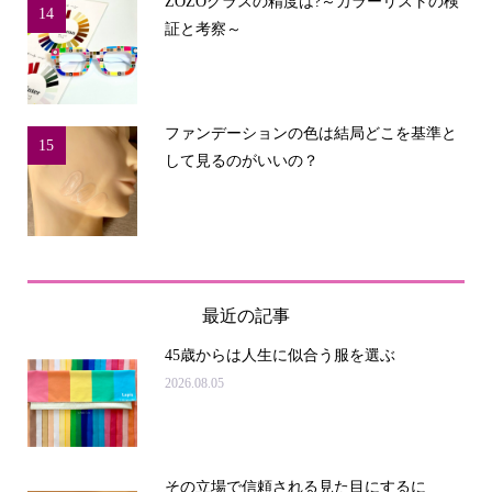
ZOZOグラスの精度は?～カラーリストの検
14
証と考察～
ファンデーションの色は結局どこを基準と
15
して見るのがいいの？
最近の記事
45歳からは人生に似合う服を選ぶ
2026.08.05
その立場で信頼される見た目にするに