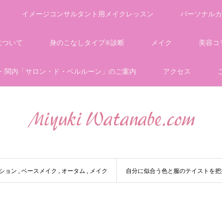
イメージコンサルタント用メイクレッスン
パーソナルカ
について
身のこなしタイプ®診断
メイク
美容コ
・関内「サロン・ド・ベルルーン」のご案内
アクセス
ション
,
ベースメイク
,
オータム
,
メイク
自分に似合う色と服のテイストを把