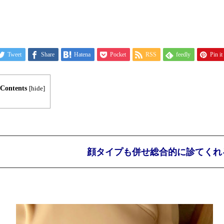
Tweet
Share
Hatena
Pocket
RSS
feedly
Pin it
Contents
[
hide
]
顔タイプも併せ総合的に診てくれ