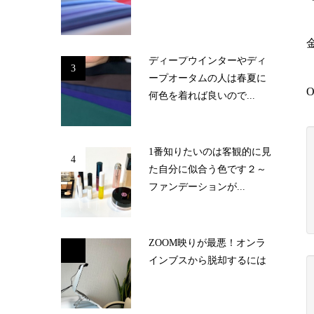
ディープウインターやディ
3
ープオータムの人は春夏に
何色を着れば良いので...
1番知りたいのは客観的に見
4
た自分に似合う色です２～
ファンデーションが...
ZOOM映りが最悪！オンラ
5
インブスから脱却するには