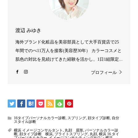
渡辺 みゆき
海外ブランド化粧品を美容部員として大手百貨店で25
年間でのべ11万人を接客(美容歴30年） カラーコスメと
肌色の対比を見続けてきた経験を活かし、1日1組限定...
プロフィール
16タイプパーソナルカラー診断
,
スプリング
,
顔タイプ診断
,
自分
スタイル診断
横浜 イメージコンサルタント
,
丸顔 眉形
,
パーソナルカラー診
断
,
顔タイプ診断 横浜
,
ブライトスプリング
,
丸顔
,
横浜 16 タイ
プパーソナルカラー
,
イメージコンサルティングサロン 横浜