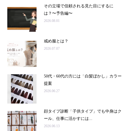
その立場で信頼される見た目にするに
は？〜予告編〜
2026.08.01
戒め服とは？
2026.07.07
50代・60代の方には「白髪ぼかし」カラー
提案
2026.06.27
顔タイプ診断「子供タイプ」でも中身はク
ール、仕事に活かすには...
2026.06.13
申込み・問合せ
アクセス