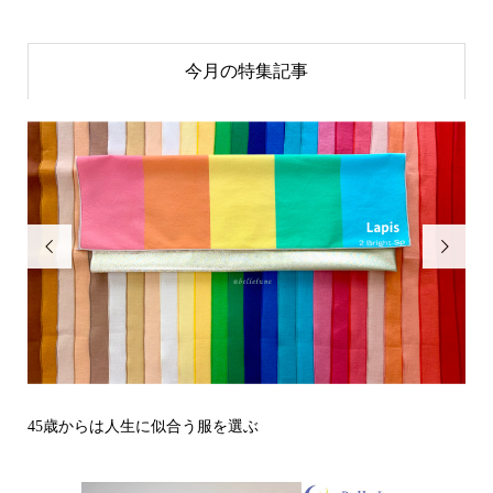
今月の特集記事


その立場で信頼される見た目にするには？〜予告編〜
戒