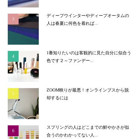
ディープウインターやディープオータムの
3
人は春夏に何色を着れば...
1番知りたいのは客観的に見た自分に似合う
4
色です２～ファンデー...
ZOOM映りが最悪！オンラインブスから脱
5
却するには
スプリングの人はどこまでの鮮やかさが似
6
合うのかわかってない人...