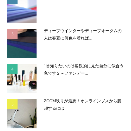
ディープウインターやディープオータムの
3
人は春夏に何色を着れば...
1番知りたいのは客観的に見た自分に似合う
4
色です２～ファンデー...
ZOOM映りが最悪！オンラインブスから脱
5
却するには