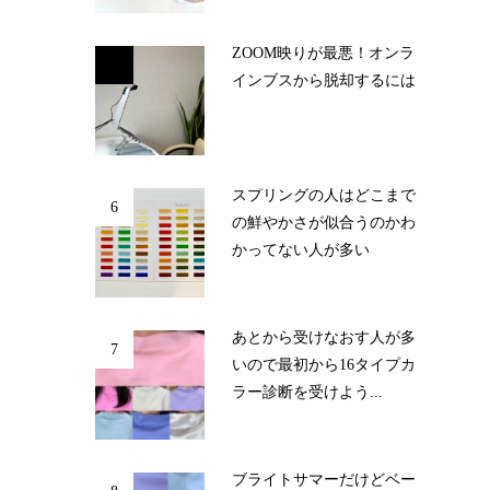
ZOOM映りが最悪！オンラ
5
インブスから脱却するには
スプリングの人はどこまで
6
の鮮やかさが似合うのかわ
かってない人が多い
あとから受けなおす人が多
7
いので最初から16タイプカ
ラー診断を受けよう...
ブライトサマーだけどベー