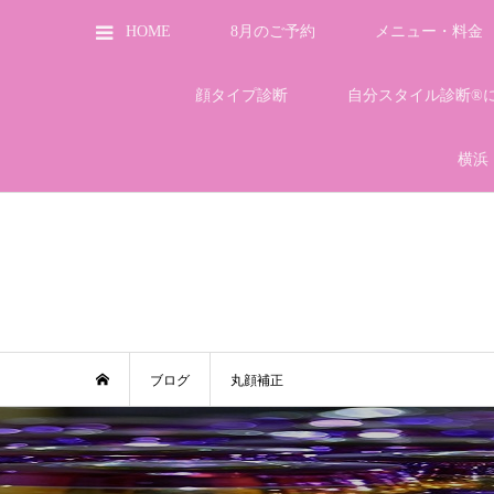
HOME
8月のご予約
メニュー・料金
顔タイプ診断
自分スタイル診断®
横浜
ブログ
丸顔補正