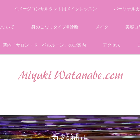
イメージコンサルタント用メイクレッスン
パーソナルカ
について
身のこなしタイプ®診断
メイク
美容コ
・関内「サロン・ド・ベルルーン」のご案内
アクセス
丸顔補正