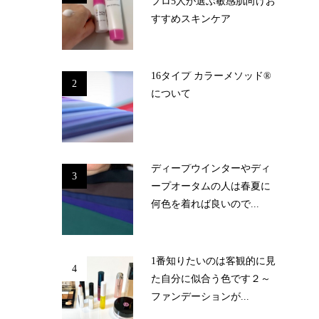
プロ5人が選ぶ敏感肌向けお
すすめスキンケア
16タイプ カラーメソッド®
2
について
ディープウインターやディ
3
ープオータムの人は春夏に
何色を着れば良いので...
1番知りたいのは客観的に見
4
た自分に似合う色です２～
ファンデーションが...