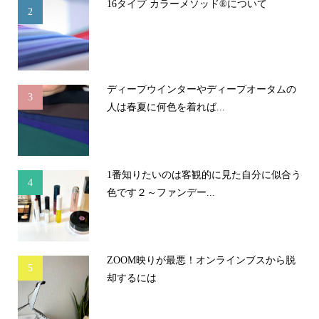
16タイプ カラーメソッド®について
2
ディープウインターやディープオータムの
3
人は春夏に何色を着れば...
1番知りたいのは客観的に見た自分に似合う
4
色です２～ファンデー...
ZOOM映りが最悪！オンラインブスから脱
5
却するには