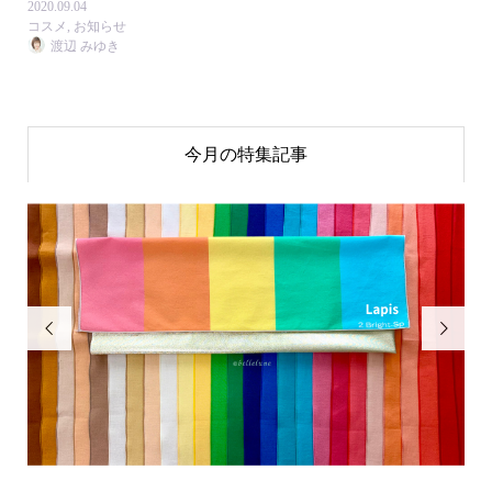
2020.09.04
コスメ
,
お知らせ
渡辺 みゆき
今月の特集記事

