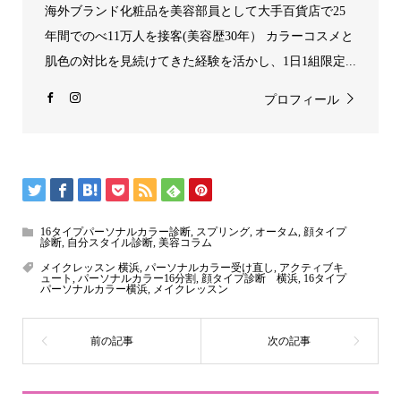
海外ブランド化粧品を美容部員として大手百貨店で25
年間でのべ11万人を接客(美容歴30年） カラーコスメと
肌色の対比を見続けてきた経験を活かし、1日1組限定...
プロフィール
16タイプパーソナルカラー診断
,
スプリング
,
オータム
,
顔タイプ
診断
,
自分スタイル診断
,
美容コラム
メイクレッスン 横浜
,
パーソナルカラー受け直し
,
アクティブキ
ュート
,
パーソナルカラー16分割
,
顔タイプ診断 横浜
,
16タイプ
パーソナルカラー横浜
,
メイクレッスン