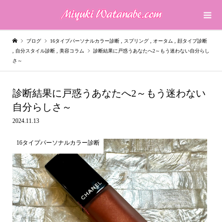
ブログ
16タイプパーソナルカラー診断
,
スプリング
,
オータム
,
顔タイプ診断
,
自分スタイル診断
,
美容コラム
診断結果に戸惑うあなたへ2～もう迷わない自分らし
さ～
診断結果に戸惑うあなたへ2～もう迷わない
自分らしさ～
2024.11.13
16タイプパーソナルカラー診断