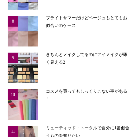
ブライトサマーだけどベージュもとてもお
8
似合いのケース
きちんとメイクしてるのにアイメイクが薄
9
く見える2
コスメを買ってもしっくりこない事がある
10
１
ミューティッド・トータルで自分に1番似合
11
うものを知りたい