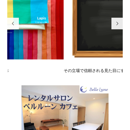


その立場で信頼される見た目にするには？〜予告編〜
戒