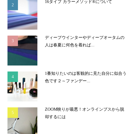
16タイプ カラーメソッド®について
2
ディープウインターやディープオータムの
3
人は春夏に何色を着れば...
1番知りたいのは客観的に見た自分に似合う
4
色です２～ファンデー...
ZOOM映りが最悪！オンラインブスから脱
5
却するには