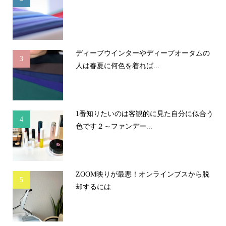
ディープウインターやディープオータムの
3
人は春夏に何色を着れば...
1番知りたいのは客観的に見た自分に似合う
4
色です２～ファンデー...
ZOOM映りが最悪！オンラインブスから脱
5
却するには