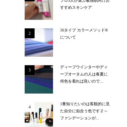
プロ5人が選ぶ敏感肌向けお
すすめスキンケア
16タイプ カラーメソッド®
2
について
ディープウインターやディ
3
ープオータムの人は春夏に
何色を着れば良いので...
1番知りたいのは客観的に見
4
た自分に似合う色です２～
ファンデーションが...