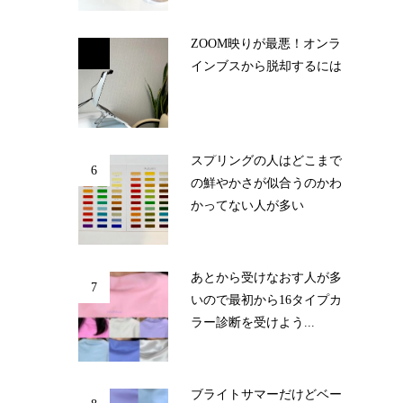
ZOOM映りが最悪！オンラ
5
インブスから脱却するには
スプリングの人はどこまで
6
の鮮やかさが似合うのかわ
かってない人が多い
あとから受けなおす人が多
7
いので最初から16タイプカ
ラー診断を受けよう...
ブライトサマーだけどベー