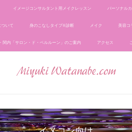
イメージコンサルタント用メイクレッスン
パーソナルカ
について
身のこなしタイプ®診断
メイク
美容コ
・関内「サロン・ド・ベルルーン」のご案内
アクセス
イメコン向け