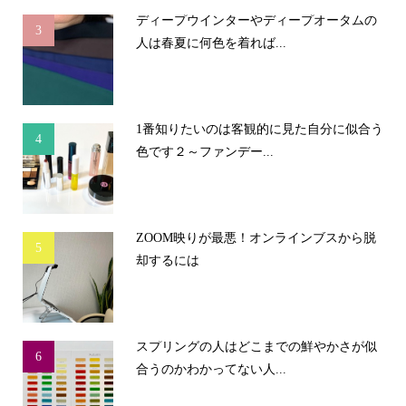
ディープウインターやディープオータムの
3
人は春夏に何色を着れば...
1番知りたいのは客観的に見た自分に似合う
4
色です２～ファンデー...
ZOOM映りが最悪！オンラインブスから脱
5
却するには
スプリングの人はどこまでの鮮やかさが似
6
合うのかわかってない人...