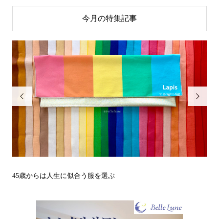
今月の特集記事


その立場で信頼される見た目にするには？〜予告編〜
戒